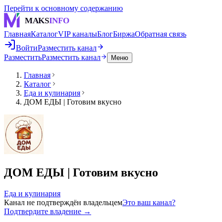
Перейти к основному содержанию
MAKS
INFO
Главная
Каталог
VIP каналы
Блог
Биржа
Обратная связь
Войти
Разместить канал
Разместить
Разместить канал
Меню
Главная
Каталог
Еда и кулинария
ДОМ ЕДЫ | Готовим вкусно
ДОМ ЕДЫ | Готовим вкусно
Еда и кулинария
Канал не подтверждён владельцем
Это ваш канал?
Подтвердите владение →