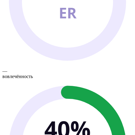
ER
—
вовлечённость
40%