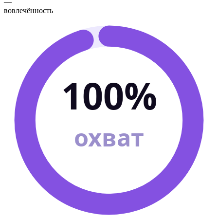
—
вовлечённость
100%
охват