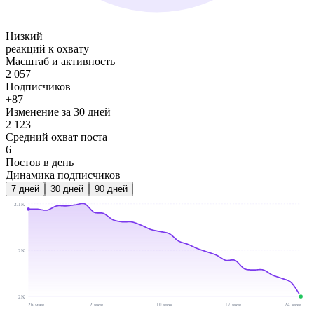
Низкий
реакций к охвату
Масштаб и активность
2 057
Подписчиков
+87
Изменение за 30 дней
2 123
Средний охват поста
6
Постов в день
Динамика подписчиков
7
дней
30
дней
90
дней
2.1K
2K
2K
26 май
2 июн
10 июн
17 июн
24 июн