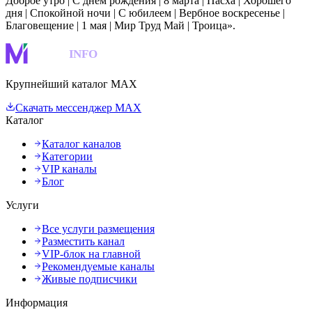
Доброе утро | С днём рождения | 8 марта | Пасха | Хорошего
дня | Спокойной ночи | С юбилеем | Вербное воскресенье |
Благовещение | 1 мая | Мир Труд Май | Троица».
MAKS
INFO
Крупнейший каталог MAX
Скачать мессенджер MAX
Каталог
Каталог каналов
Категории
VIP каналы
Блог
Услуги
Все услуги размещения
Разместить канал
VIP-блок на главной
Рекомендуемые каналы
Живые подписчики
Информация