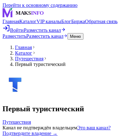
Перейти к основному содержанию
MAKS
INFO
Главная
Каталог
VIP каналы
Блог
Биржа
Обратная связь
Войти
Разместить канал
Разместить
Разместить канал
Меню
Главная
Каталог
Путешествия
Первый туристический
Первый туристический
Путешествия
Канал не подтверждён владельцем
Это ваш канал?
Подтвердите владение →