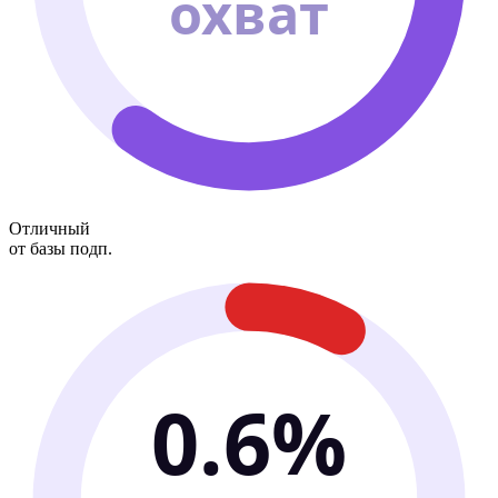
охват
Отличный
от базы подп.
0.6%