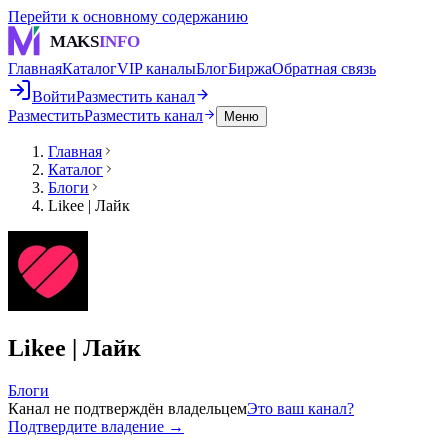
Перейти к основному содержанию
MAKS
INFO
Главная
Каталог
VIP каналы
Блог
Биржа
Обратная связь
Войти
Разместить канал
Разместить
Разместить канал
Меню
Главная
Каталог
Блоги
Likee | Лайк
Likee | Лайк
Блоги
Канал не подтверждён владельцем
Это ваш канал?
Подтвердите владение →