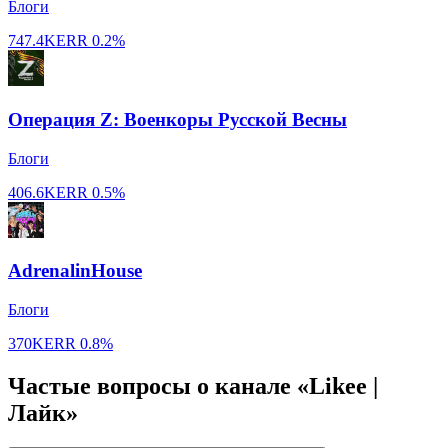
Блоги
747.4K
ERR
0.2%
Операция Z: Военкоры Русской Весны
Блоги
406.6K
ERR
0.5%
AdrenalinHouse
Блоги
370K
ERR
0.8%
Частые вопросы о канале «Likee |
Лайк»