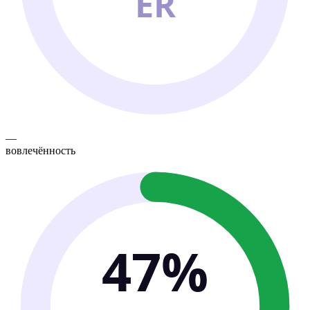
ER
—
вовлечённость
47%