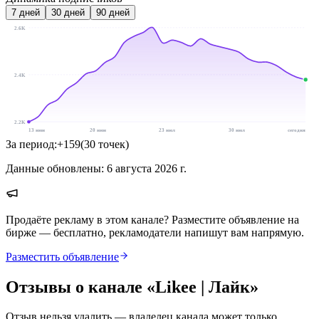
7
дней
30
дней
90
дней
2.6K
2.4K
2.2K
13 июн
20 июн
23 июл
30 июл
сегодня
За период:
+
159
(
30
точек
)
Данные обновлены:
6 августа 2026 г.
Продаёте рекламу в этом канале? Разместите объявление на
бирже — бесплатно, рекламодатели напишут вам напрямую.
Разместить объявление
Отзывы о канале «
Likee | Лайк
»
Отзыв нельзя удалить — владелец канала может только