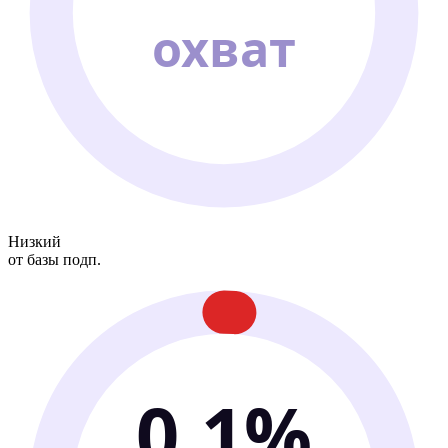
охват
Низкий
от базы подп.
0.1%