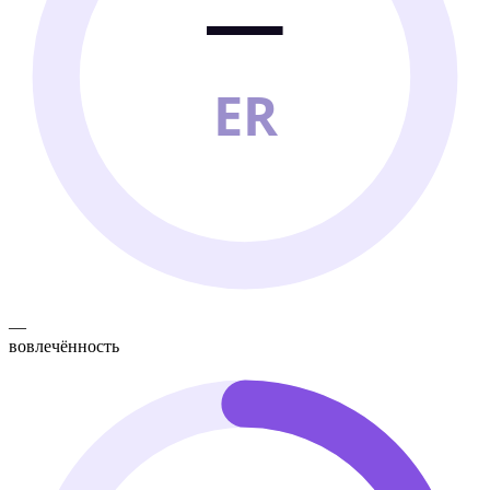
—
ER
—
вовлечённость