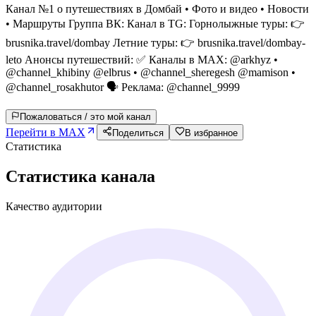
Канал №1 о путешествиях в Домбай • Фото и видео • Новости
• Маршруты Группа ВК: Канал в TG: Горнолыжные туры: 👉
brusnika.travel/dombay Летние туры: 👉 brusnika.travel/dombay-
leto Анонсы путешествий: ✅️ Каналы в MAX: @arkhyz •
@channel_khibiny @elbrus • @channel_sheregesh @mamison •
@channel_rosakhutor 🗣 Реклама: @channel_9999
Пожаловаться / это мой канал
Перейти в MAX
Поделиться
В избранное
Статистика
Статистика канала
Качество аудитории