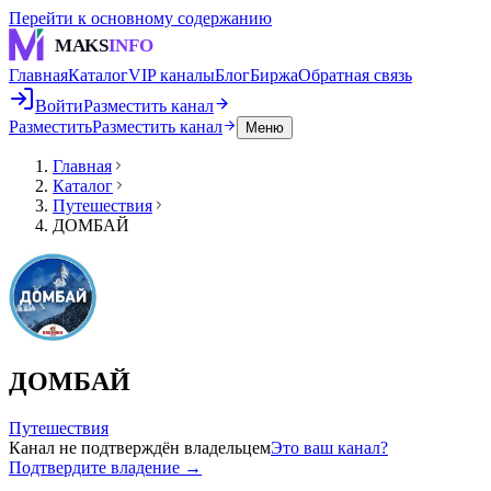
Перейти к основному содержанию
MAKS
INFO
Главная
Каталог
VIP каналы
Блог
Биржа
Обратная связь
Войти
Разместить канал
Разместить
Разместить канал
Меню
Главная
Каталог
Путешествия
ДОМБАЙ
ДОМБАЙ
Путешествия
Канал не подтверждён владельцем
Это ваш канал?
Подтвердите владение →