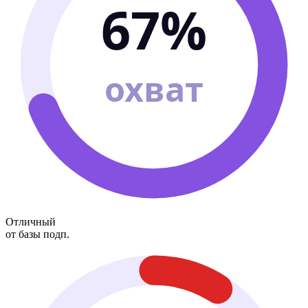
67%
охват
Отличный
от базы подп.