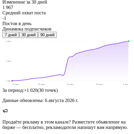
Изменение за 30 дней
1 967
Средний охват поста
-1
Постов в день
Динамика подписчиков
7
дней
30
дней
90
дней
2.9K
2.4K
1.9K
13 июн
20 июн
23 июл
30 июл
6 авг
За период:
+
1 020
(
30
точек
)
Данные обновлены:
6 августа 2026 г.
Продаёте рекламу в этом канале? Разместите объявление на
бирже — бесплатно, рекламодатели напишут вам напрямую.