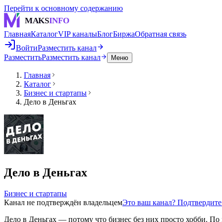
Перейти к основному содержанию
MAKS
INFO
Главная
Каталог
VIP каналы
Блог
Биржа
Обратная связь
Войти
Разместить канал
Разместить
Разместить канал
Меню
Главная
Каталог
Бизнес и стартапы
Дело в Деньгах
Дело в Деньгах
Бизнес и стартапы
Канал не подтверждён владельцем
Это ваш канал? Подтвердит
Дело в Деньгах — потому что бизнес без них просто хобби. По 