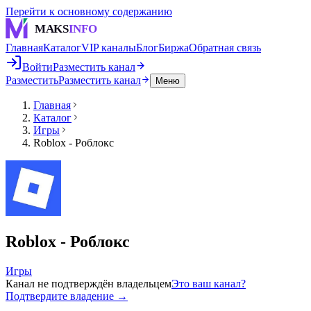
Перейти к основному содержанию
MAKS
INFO
Главная
Каталог
VIP каналы
Блог
Биржа
Обратная связь
Войти
Разместить канал
Разместить
Разместить канал
Меню
Главная
Каталог
Игры
Roblox - Роблокс
Roblox - Роблокс
Игры
Канал не подтверждён владельцем
Это ваш канал?
Подтвердите владение →