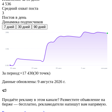
4 536
Средний охват поста
3
Постов в день
Динамика подписчиков
7
дней
30
дней
90
дней
20K
11K
1.6K
16 июн
23 июн
26 июл
2 авг
сегодня
За период:
+
17 430
(
30
точек
)
Данные обновлены:
9 августа 2026 г.
Продаёте рекламу в этом канале? Разместите объявление на
бирже — бесплатно, рекламодатели напишут вам напрямую.