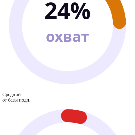
24%
охват
Средний
от базы подп.