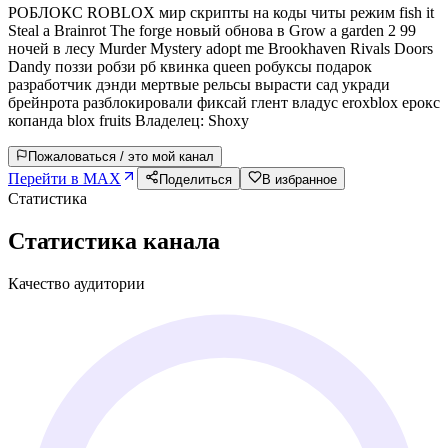
РОБЛОКС ROBLOX мир скрипты на коды читы режим fish it
Steal a Brainrot The forge новый обнова в Grow a garden 2 99
ночей в лесу Murder Mystery adopt me Brookhaven Rivals Doors
Dandy поззи робзи рб квинка queen робуксы подарок
разработчик дэнди мертвые рельсы вырасти сад укради
брейнрота разблокировали фиксай глент владус eroxblox ерокс
копанда blox fruits Владелец: Shoxy
Пожаловаться / это мой канал
Перейти в MAX
Поделиться
В избранное
Статистика
Статистика канала
Качество аудитории