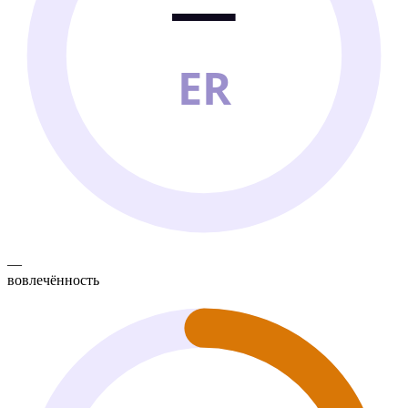
—
ER
—
вовлечённость