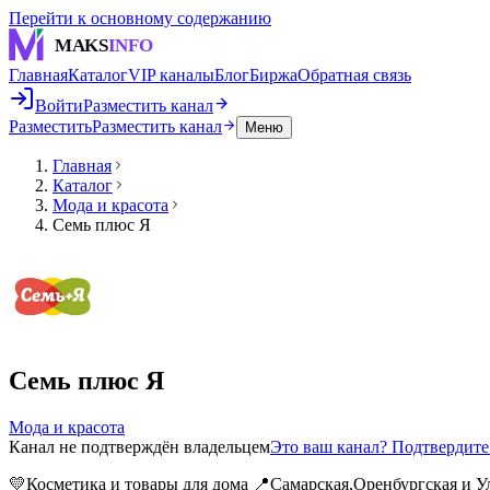
Перейти к основному содержанию
MAKS
INFO
Главная
Каталог
VIP каналы
Блог
Биржа
Обратная связь
Войти
Разместить канал
Разместить
Разместить канал
Меню
Главная
Каталог
Мода и красота
Семь плюс Я
Семь плюс Я
Мода и красота
Канал не подтверждён владельцем
Это ваш канал? Подтвердит
💛Косметика и товары для дома 📍Самарская,Оренбургская и У