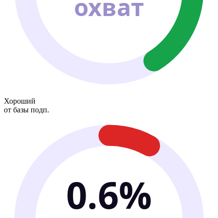
охват
Хороший
от базы подп.
0.6%