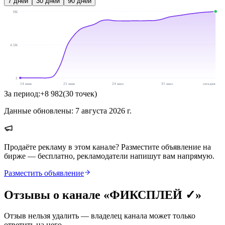
7
дней
30
дней
90
дней
9K
4.5K
2
14 июн
21 июн
24 июл
31 июл
сегодня
За период:
+
8 982
(
30
точек
)
Данные обновлены:
7 августа 2026 г.
Продаёте рекламу в этом канале? Разместите объявление на
бирже — бесплатно, рекламодатели напишут вам напрямую.
Разместить объявление
Отзывы о канале «
ФИКСПЛЕЙ ✓
»
Отзыв нельзя удалить — владелец канала может только
ответить на него.