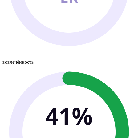
—
вовлечённость
41%