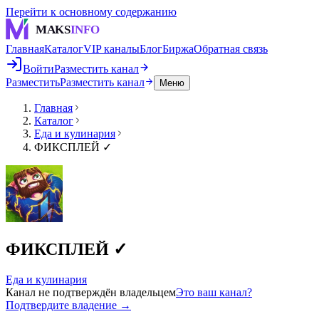
Перейти к основному содержанию
MAKS
INFO
Главная
Каталог
VIP каналы
Блог
Биржа
Обратная связь
Войти
Разместить канал
Разместить
Разместить канал
Меню
Главная
Каталог
Еда и кулинария
ФИКСПЛЕЙ ✓
ФИКСПЛЕЙ ✓
Еда и кулинария
Канал не подтверждён владельцем
Это ваш канал?
Подтвердите владение →