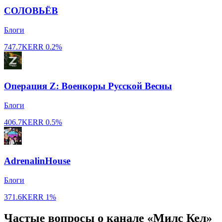
СОЛОВЬЁВ
Блоги
747.7K
ERR
0.2%
Операция Z: Военкоры Русской Весны
Блоги
406.7K
ERR
0.5%
AdrenalinHouse
Блоги
371.6K
ERR
1%
Частые вопросы о канале «Милс Кел»