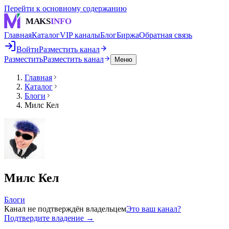
Перейти к основному содержанию
MAKS
INFO
Главная
Каталог
VIP каналы
Блог
Биржа
Обратная связь
Войти
Разместить канал
Разместить
Разместить канал
Меню
Главная
Каталог
Блоги
Милс Кел
Милс Кел
Блоги
Канал не подтверждён владельцем
Это ваш канал?
Подтвердите владение →