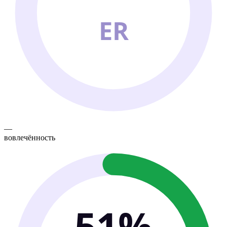
ER
—
вовлечённость
51%