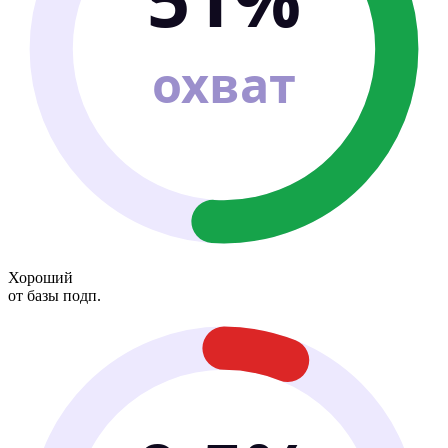
охват
Хороший
от базы подп.