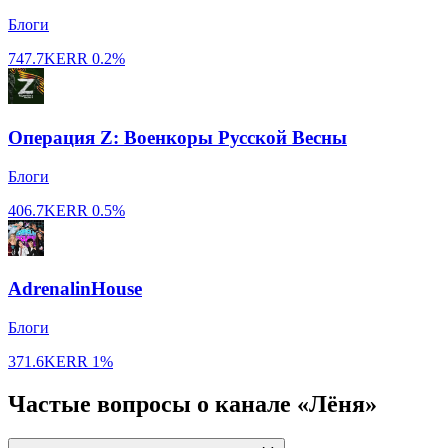
Блоги
747.7K
ERR
0.2%
Операция Z: Военкоры Русской Весны
Блоги
406.7K
ERR
0.5%
AdrenalinHouse
Блоги
371.6K
ERR
1%
Частые вопросы о канале «Лёня»