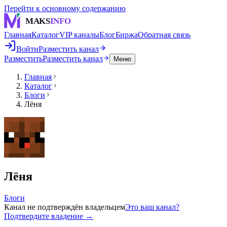
Перейти к основному содержанию
MAKS
INFO
Главная
Каталог
VIP каналы
Блог
Биржа
Обратная связь
Войти
Разместить канал
Разместить
Разместить канал
Меню
Главная
Каталог
Блоги
Лёня
Лёня
Блоги
Канал не подтверждён владельцем
Это ваш канал?
Подтвердите владение →