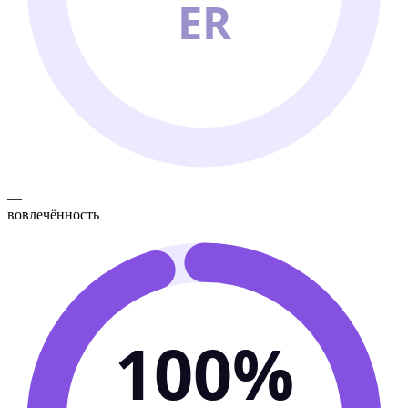
ER
—
вовлечённость
100%