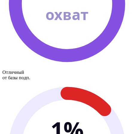
охват
Отличный
от базы подп.
1%