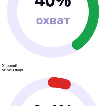
охват
Хороший
от базы подп.