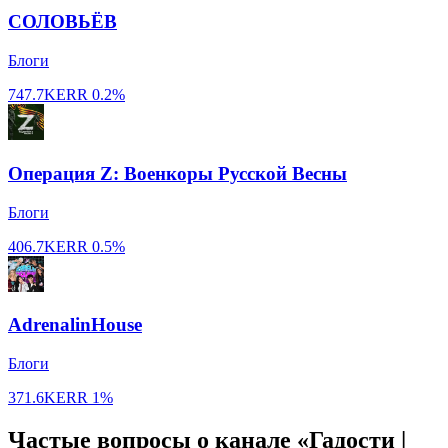
СОЛОВЬЁВ
Блоги
747.7K
ERR
0.2%
Операция Z: Военкоры Русской Весны
Блоги
406.7K
ERR
0.5%
AdrenalinHouse
Блоги
371.6K
ERR
1%
Частые вопросы о канале «Гадости |