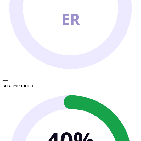
ER
—
вовлечённость
40%