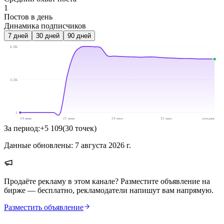
1
Постов в день
Динамика подписчиков
7
дней
30
дней
90
дней
6.3K
3.2K
1
14 июн
21 июн
24 июл
31 июл
сегодня
За период:
+
5 109
(
30
точек
)
Данные обновлены:
7 августа 2026 г.
Продаёте рекламу в этом канале? Разместите объявление на
бирже — бесплатно, рекламодатели напишут вам напрямую.
Разместить объявление