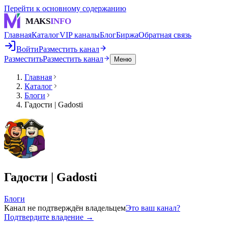
Перейти к основному содержанию
MAKS
INFO
Главная
Каталог
VIP каналы
Блог
Биржа
Обратная связь
Войти
Разместить канал
Разместить
Разместить канал
Меню
Главная
Каталог
Блоги
Гадости | Gadosti
Гадости | Gadosti
Блоги
Канал не подтверждён владельцем
Это ваш канал?
Подтвердите владение →