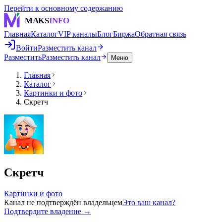
Перейти к основному содержанию
MAKS
INFO
Главная
Каталог
VIP каналы
Блог
Биржа
Обратная связь
Войти
Разместить канал
Разместить
Разместить канал
Меню
Главная
Каталог
Картинки и фото
Скретч
Скретч
Картинки и фото
Канал не подтверждён владельцем
Это ваш канал?
Подтвердите владение →