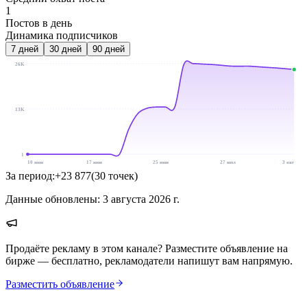
1
Постов в день
Динамика подписчиков
7
дней
30
дней
90
дней
26K
13K
1
10 июн
17 июн
25 июн
27 июл
3 авг
За период:
+
23 877
(
30
точек
)
Данные обновлены:
3 августа 2026 г.
Продаёте рекламу в этом канале? Разместите объявление на
бирже — бесплатно, рекламодатели напишут вам напрямую.
Разместить объявление