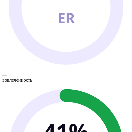
ER
—
вовлечённость
41%