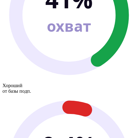
охват
Хороший
от базы подп.