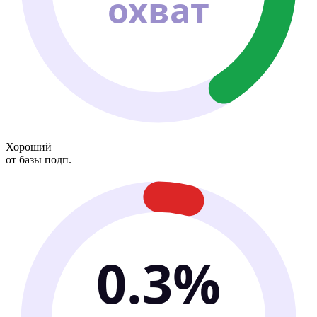
охват
Хороший
от базы подп.
0.3%