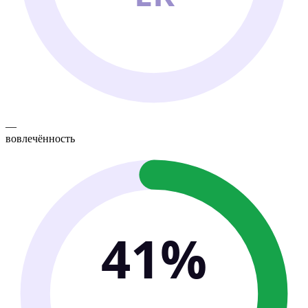
—
вовлечённость
41%