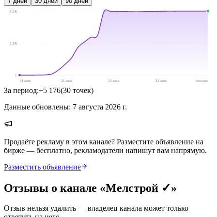
7
дней
30
дней
90
дней
5.2K
2.6K
1
14 июн
21 июн
24 июл
31 июл
сегодня
За период:
+
5 176
(
30
точек
)
Данные обновлены:
7 августа 2026 г.
Продаёте рекламу в этом канале? Разместите объявление на
бирже — бесплатно, рекламодатели напишут вам напрямую.
Разместить объявление
Отзывы о канале «
Мелстрой ✓
»
Отзыв нельзя удалить — владелец канала может только
ответить на него.