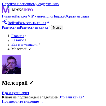
Перейти к основному содержанию
MAKS
INFO
Главная
Каталог
VIP каналы
Блог
Биржа
Обратная связь
Войти
Разместить канал
Разместить
Разместить канал
Меню
Главная
Каталог
Еда и кулинария
Мелстрой ✓
Мелстрой ✓
Еда и кулинария
Канал не подтверждён владельцем
Это ваш канал?
Подтвердите владение →