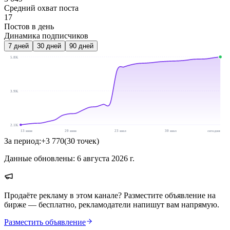
Средний охват поста
17
Постов в день
Динамика подписчиков
7
дней
30
дней
90
дней
5.8K
3.9K
2.1K
13 июн
20 июн
23 июл
30 июл
сегодня
За период:
+
3 770
(
30
точек
)
Данные обновлены:
6 августа 2026 г.
Продаёте рекламу в этом канале? Разместите объявление на
бирже — бесплатно, рекламодатели напишут вам напрямую.
Разместить объявление