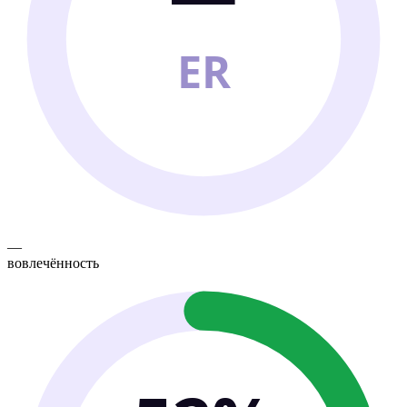
ER
—
вовлечённость