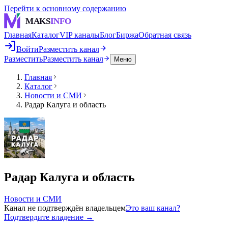
Перейти к основному содержанию
MAKS
INFO
Главная
Каталог
VIP каналы
Блог
Биржа
Обратная связь
Войти
Разместить канал
Разместить
Разместить канал
Меню
Главная
Каталог
Новости и СМИ
Радар Калуга и область
Радар Калуга и область
Новости и СМИ
Канал не подтверждён владельцем
Это ваш канал?
Подтвердите владение →