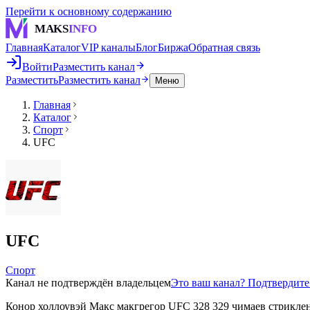
Перейти к основному содержанию
MAKS
INFO
Главная
Каталог
VIP каналы
Блог
Биржа
Обратная связь
Войти
Разместить канал
Разместить
Разместить канал
Меню
Главная
Каталог
Спорт
UFC
UFC
Спорт
Канал не подтверждён владельцем
Это ваш канал? Подтвердит
Конор холлоувэй Макс макгрегор UFC 328 329 чимаев стрикленд