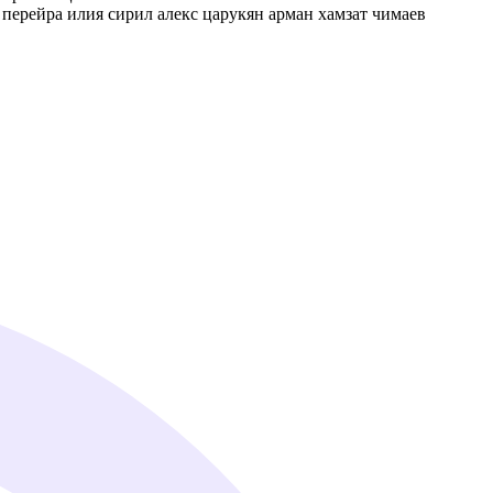
 перейра илия сирил алекс царукян арман хамзат чимаев