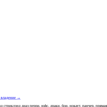
е владение →
 стриклэнд диаз перри, юфс, драки, бои, нокаут, панчер, прям