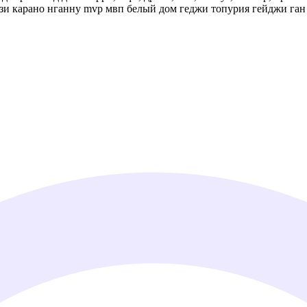
узи карано нганну mvp мвп белый дом геджи топурия гейджи ган