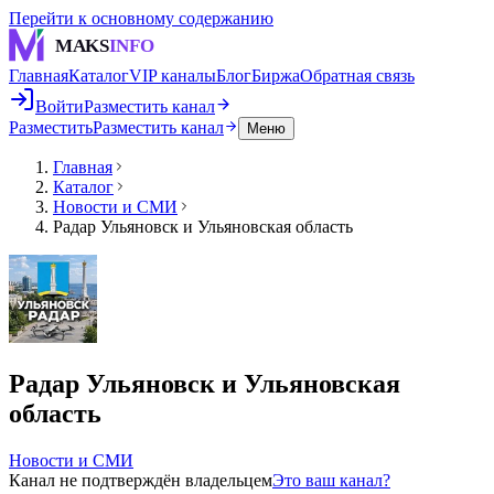
Перейти к основному содержанию
MAKS
INFO
Главная
Каталог
VIP каналы
Блог
Биржа
Обратная связь
Войти
Разместить канал
Разместить
Разместить канал
Меню
Главная
Каталог
Новости и СМИ
Радар Ульяновск и Ульяновская область
Радар Ульяновск и Ульяновская
область
Новости и СМИ
Канал не подтверждён владельцем
Это ваш канал?