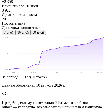
+2 358
Изменение за 30 дней
3 922
Средний охват поста
20
Постов в день
Динамика подписчиков
7
дней
30
дней
90
дней
7.7K
5.1K
2.5K
17 июн
24 июн
27 июл
3 авг
сегодня
За период:
+
5 172
(
30
точек
)
Данные обновлены:
10 августа 2026 г.
Продаёте рекламу в этом канале? Разместите объявление на
бирже — бесплатно, рекламодатели напишут вам напрямую.