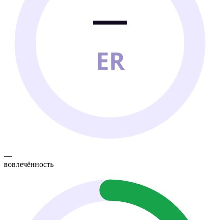
—
ER
—
вовлечённость