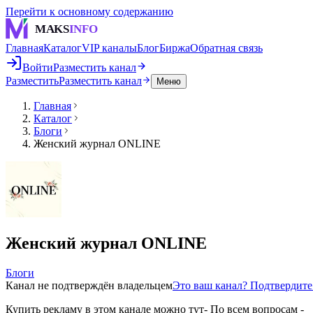
Перейти к основному содержанию
MAKS
INFO
Главная
Каталог
VIP каналы
Блог
Биржа
Обратная связь
Войти
Разместить канал
Разместить
Разместить канал
Меню
Главная
Каталог
Блоги
Женский журнал ONLINE
Женский журнал ONLINE
Блоги
Канал не подтверждён владельцем
Это ваш канал? Подтвердит
Купить рекламу в этом канале можно тут- По всем вопросам -