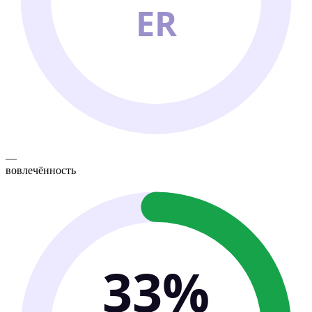
ER
—
вовлечённость
33%