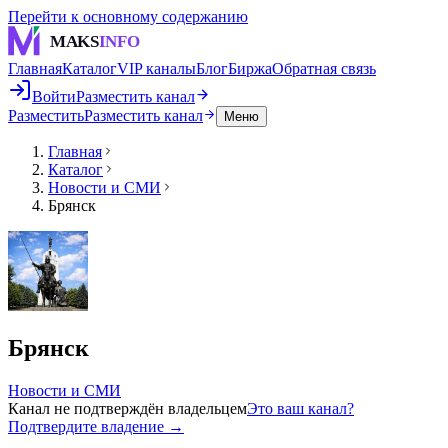
Перейти к основному содержанию
MAKS
INFO
Главная
Каталог
VIP каналы
Блог
Биржа
Обратная связь
Войти
Разместить канал
Разместить
Разместить канал
Меню
Главная
Каталог
Новости и СМИ
Брянск
Брянск
Новости и СМИ
Канал не подтверждён владельцем
Это ваш канал?
Подтвердите владение →