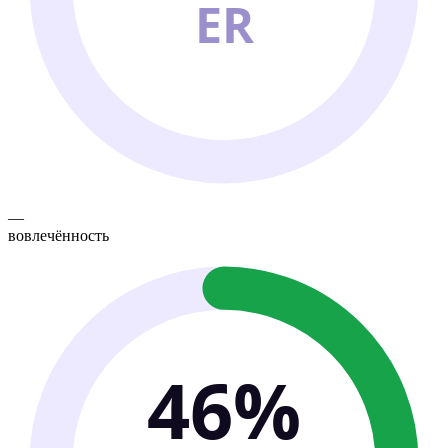
ER
—
вовлечённость
46%