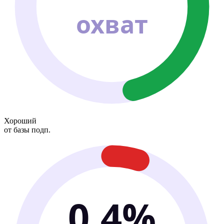
охват
Хороший
от базы подп.
0.4%