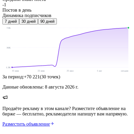
-1
Постов в день
Динамика подписчиков
7
дней
30
дней
90
дней
72K
36K
1.3K
15 июн
22 июн
25 июл
1 авг
сегодня
За период:
+
70 221
(
30
точек
)
Данные обновлены:
8 августа 2026 г.
Продаёте рекламу в этом канале? Разместите объявление на
бирже — бесплатно, рекламодатели напишут вам напрямую.
Разместить объявление