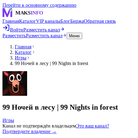
Перейти к основному содержанию
MAKS
INFO
Главная
Каталог
VIP каналы
Блог
Биржа
Обратная связь
Войти
Разместить канал
Разместить
Разместить канал
Меню
Главная
Каталог
Игры
99 Ночей в лесу | 99 Nights in forest
99 Ночей в лесу | 99 Nights in forest
Игры
Канал не подтверждён владельцем
Это ваш канал?
Подтвердите владение →