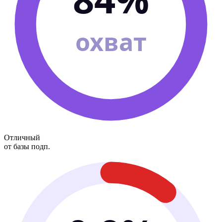
охват
Отличный
от базы подп.