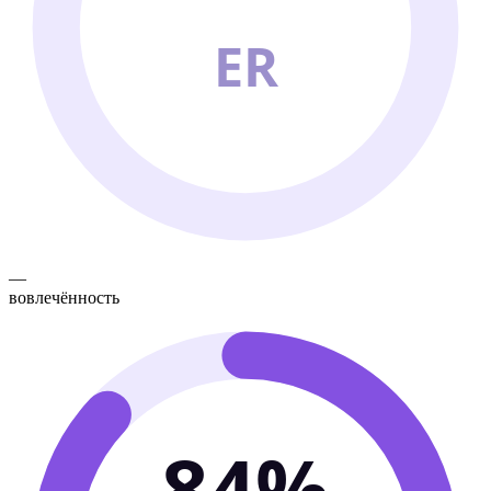
ER
—
вовлечённость
84%