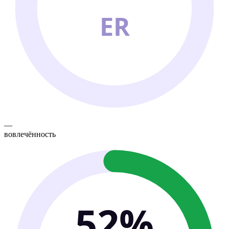
ER
—
вовлечённость
52%