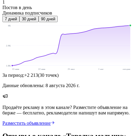
1
Постов в день
Динамика подписчиков
7
дней
30
дней
90
дней
4K
2.9K
1.8K
15 июн
22 июн
25 июл
1 авг
сегодня
За период:
+
2 213
(
30
точек
)
Данные обновлены:
8 августа 2026 г.
Продаёте рекламу в этом канале? Разместите объявление на
бирже — бесплатно, рекламодатели напишут вам напрямую.
Разместить объявление
Отзывы о канале «
Тарелка малыша
»