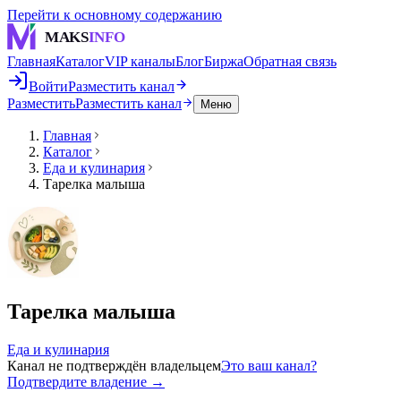
Перейти к основному содержанию
MAKS
INFO
Главная
Каталог
VIP каналы
Блог
Биржа
Обратная связь
Войти
Разместить канал
Разместить
Разместить канал
Меню
Главная
Каталог
Еда и кулинария
Тарелка малыша
Тарелка малыша
Еда и кулинария
Канал не подтверждён владельцем
Это ваш канал?
Подтвердите владение →