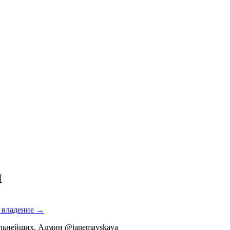
И
е владение →
ильнейших. Админ @janemayskaya