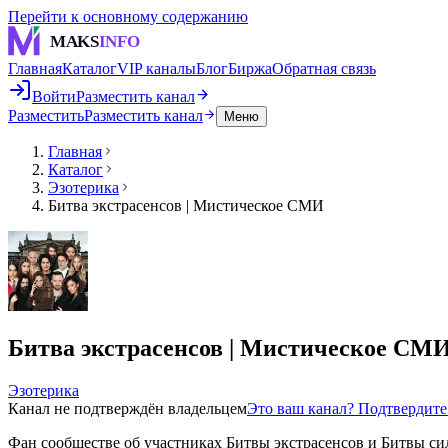
Перейти к основному содержанию
MAKS
INFO
Главная
Каталог
VIP каналы
Блог
Биржа
Обратная связь
Войти
Разместить канал
Разместить
Разместить канал
Меню
Главная
Каталог
Эзотерика
Битва экстрасенсов | Мистическое СМИ
Битва экстрасенсов | Мистическое СМ
Эзотерика
Канал не подтверждён владельцем
Это ваш канал? Подтвердит
Фан сообществе об участниках Битвы экстрасенсов и Битвы с