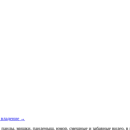
е владение →
 панды, мишки, панденыш, юмор, смешные и забавные видео, 