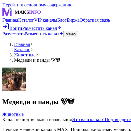
Перейти к основному содержанию
MAKS
INFO
Главная
Каталог
VIP каналы
Блог
Биржа
Обратная связь
Войти
Разместить канал
Разместить
Разместить канал
Меню
Главная
Каталог
Животные
Медведи и панды 🐻🐼
Медведи и панды 🐻🐼
Животные
Канал не подтверждён владельцем
Это ваш канал? Подтвердит
Первый медвежий канал в MAX! Природа, животные, медведи,