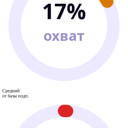
17%
охват
Средний
от базы подп.