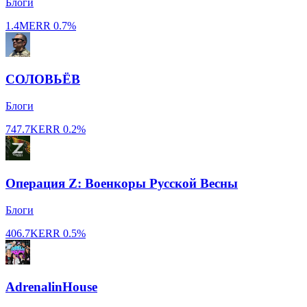
Блоги
1.4M
ERR
0.7%
СОЛОВЬЁВ
Блоги
747.7K
ERR
0.2%
Операция Z: Военкоры Русской Весны
Блоги
406.7K
ERR
0.5%
AdrenalinHouse