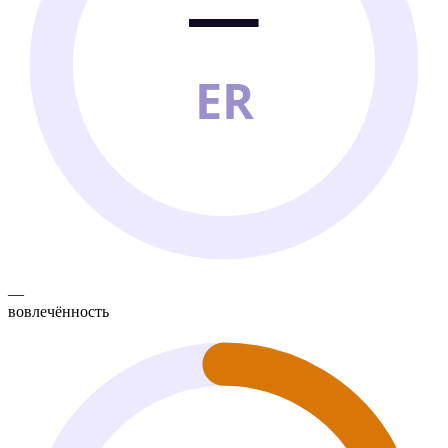
—
ER
—
вовлечённость