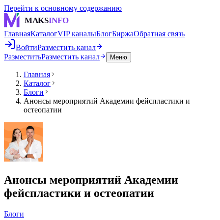
Перейти к основному содержанию
MAKS
INFO
Главная
Каталог
VIP каналы
Блог
Биржа
Обратная связь
Войти
Разместить канал
Разместить
Разместить канал
Меню
Главная
Каталог
Блоги
Анонсы мероприятий Академии фейспластики и
остеопатии
Анонсы мероприятий Академии
фейспластики и остеопатии
Блоги