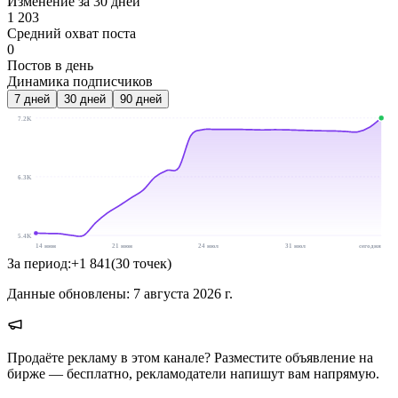
Изменение за 30 дней
1 203
Средний охват поста
0
Постов в день
Динамика подписчиков
7
дней
30
дней
90
дней
7.2K
6.3K
5.4K
14 июн
21 июн
24 июл
31 июл
сегодня
За период:
+
1 841
(
30
точек
)
Данные обновлены:
7 августа 2026 г.
Продаёте рекламу в этом канале? Разместите объявление на
бирже — бесплатно, рекламодатели напишут вам напрямую.