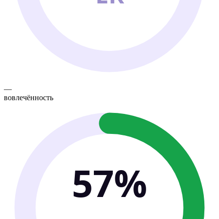
—
вовлечённость
57%