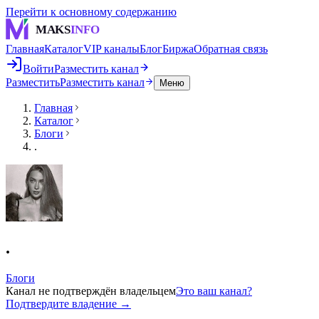
Перейти к основному содержанию
MAKS
INFO
Главная
Каталог
VIP каналы
Блог
Биржа
Обратная связь
Войти
Разместить канал
Разместить
Разместить канал
Меню
Главная
Каталог
Блоги
.
.
Блоги
Канал не подтверждён владельцем
Это ваш канал?
Подтвердите владение →