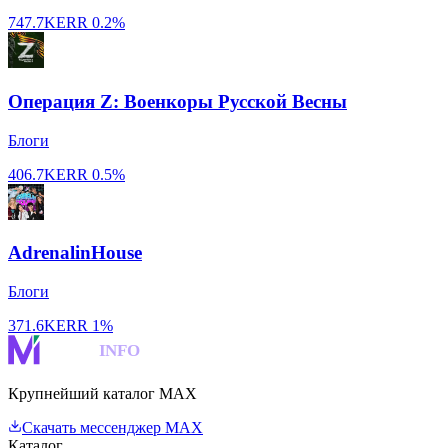
747.7K
ERR
0.2%
Операция Z: Военкоры Русской Весны
Блоги
406.7K
ERR
0.5%
AdrenalinHouse
Блоги
371.6K
ERR
1%
MAKS
INFO
Крупнейший каталог MAX
Скачать мессенджер MAX
Каталог