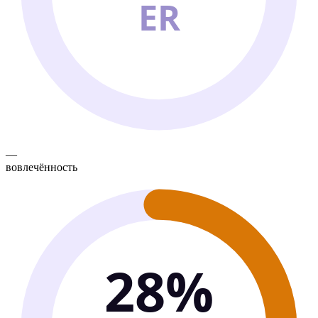
ER
—
вовлечённость
28%