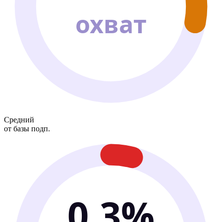
охват
Средний
от базы подп.
0.3%