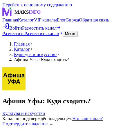
Перейти к основному содержанию
MAKS
INFO
Главная
Каталог
VIP каналы
Блог
Биржа
Обратная связь
Войти
Разместить канал
Разместить
Разместить канал
Меню
Главная
Каталог
Культура и искусство
Афиша Уфы: Куда сходить?
Афиша Уфы: Куда сходить?
Культура и искусство
Канал не подтверждён владельцем
Это ваш канал?
Подтвердите владение →